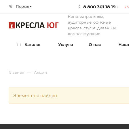
8 800 301 18 19
Пермь
ЗА
Кинотеатральные,
аудиторные, офисные
кресла, стулья, диваны и
комплектующие
Каталог
Услуги
О нас
Наши
—
Главная
Акции
Элемент не найден