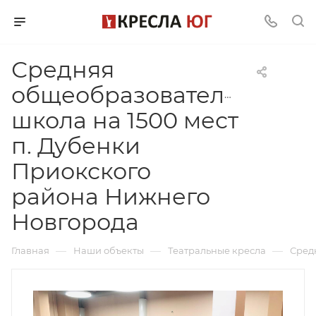
Средняя
общеобразовательная
школа на 1500 мест
п. Дубенки
Приокского
района Нижнего
Новгорода
—
—
—
Главная
Наши объекты
Театральные кресла
Сред