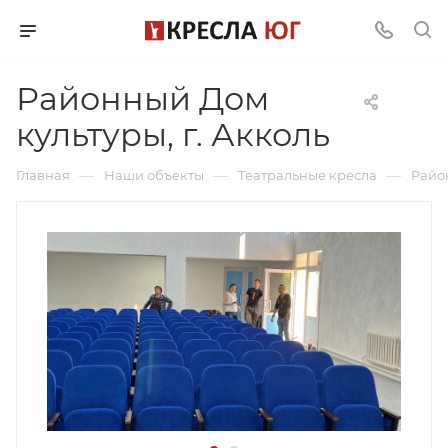
Районный Дом
культуры, г. Акколь
—
—
—
Главная
Наши объекты
Театральные кресла
Район