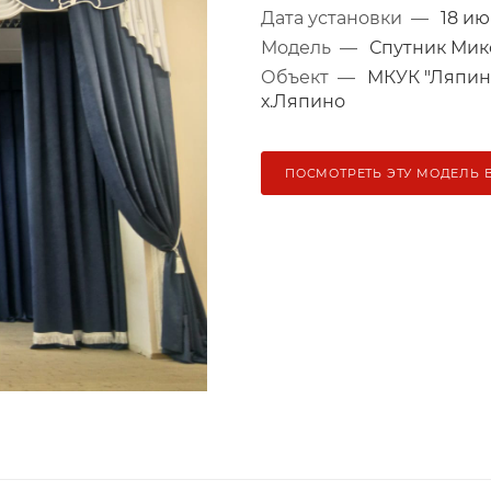
Дата установки
—
18 ию
Модель
—
Спутник Мик
Объект
—
МКУК "Ляпинс
х.Ляпино
ПОСМОТРЕТЬ ЭТУ МОДЕЛЬ 