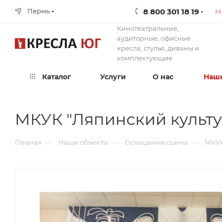
8 800 301 18 19
Пермь
ЗА
Кинотеатральные,
аудиторные, офисные
кресла, стулья, диваны и
комплектующие
Каталог
Услуги
О нас
Наши
МКУК "Ляпинский культу
—
—
—
Главная
Наши объекты
Оснащение сцены
МКУК