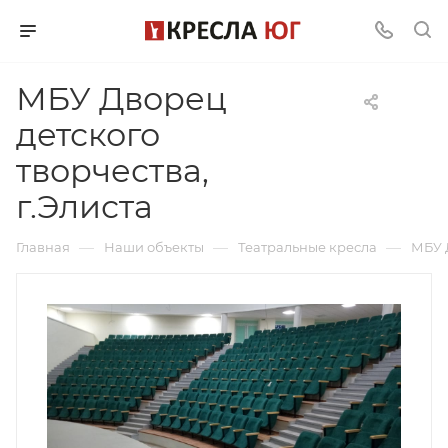
МБУ Дворец
детского
творчества,
г.Элиста
—
—
—
Главная
Наши объекты
Театральные кресла
МБУ Д