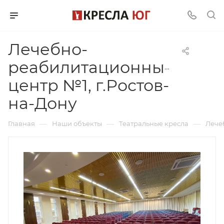
Лечебно-
реабилитационный
центр №1, г.Ростов-
на-Дону
—
—
—
Главная
Наши объекты
Театральные кресла
Лече