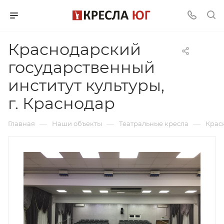
Краснодарский
государственный
институт культуры,
г. Краснодар
—
—
—
Главная
Наши объекты
Театральные кресла
Красн