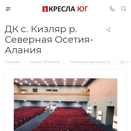
ДК с. Кизляр р.
Северная Осетия-
Алания
—
—
—
Главная
Наши объекты
Театральные кресла
ДК с.