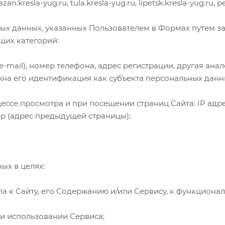
azan.kresla-yug.ru, tula.kresla-yug.ru, lipetsk.kresla-yug.ru, 
ных данных, указанных Пользователем в Формах путем з
щих категорий:
(e-mail), номер телефона, адрес регистрации, другая а
на его идентификация как субъекта персональных данн
ессе просмотра и при посещении страниц Сайта: IP адре
р (адрес предыдущей страницы);
ых в целях:
а к Сайту, его Содержанию и/или Сервису, к функционал
ри использовании Сервиса;