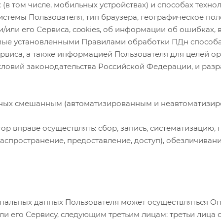
(в том числе, мобильных устройствах) и способах техно
 системы Пользователя, тип браузера, географическое по
/или его Сервиса, cookies, об информации об ошибках,
аемые установленными Правилами обработки ПДн способ
ервиса, а также информацией Пользователя для целей 
словий законодательства Российской Федерации, и разр
анных смешанным (автоматизированным и неавтоматизир
 вправе осуществлять: сбор, запись, систематизацию, 
распространение, предоставление, доступ), обезличиван
ерсональных данных Пользователя может осуществляться 
и его Сервису, следующим третьим лицам: третьи лица о