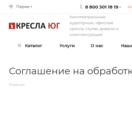
8 800 301 18 19
Пермь
ЗА
Кинотеатральные,
аудиторные, офисные
кресла, стулья, диваны и
комплектующие
Каталог
Услуги
О нас
Наши
Соглашение на обработ
Главная