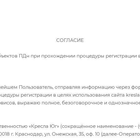
СОГЛАСИЕ
бъектов ПДн при прохождении процедуры регистрации в
нейшем Пользователь, отправляя информацию через форм
уры регистрации в целях использования сайта kresla-yug
рвисов, выражаю полное, безоговорочное и однозначно
ственностью «Кресла Юг» (сокращённое наименование - (
8 г. Краснодар, ул. Онежская, 35, оф. 10 (далее-Оператор)