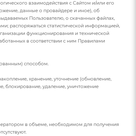
логического взаимодействия с Сайтом и/или его
ложение, данные о провайдере и иное), об
 выдаваемых Пользователю, о скачанных файлах,
ами; распоряжаться статистической информацией,
организации функционирования и технической
аботанных в соответствии с ним Правилами
ованным) способом.
накопление, хранение, уточнение (обновление,
ие, блокирование, удаление, уничтожение
Оператором в объеме, необходимом для получения
тсутствуют.