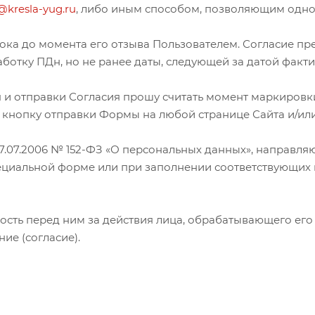
@kresla-yug.ru
, либо иным способом, позволяющим одно
рока до момента его отзыва Пользователем. Согласие пре
аботку ПДн, но не ранее даты, следующей за датой факт
 и отправки Согласия прошу считать момент маркировки
 кнопку отправки Формы на любой странице Сайта и/или
т 27.07.2006 № 152-ФЗ «О персональных данных», направл
ециальной форме или при заполнении соответствующих
ность перед ним за действия лица, обрабатывающего е
ие (согласие).