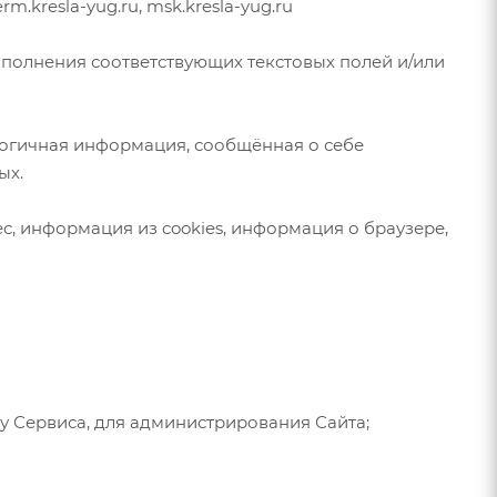
perm.kresla-yug.ru, msk.kresla-yug.ru
аполнения соответствующих текстовых полей и/или
налогичная информация, сообщённая о себе
ых.
с, информация из cookies, информация о браузере,
у Сервиса, для администрирования Сайта;