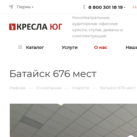
8 800 301 18 19
Пермь
ЗА
Кинотеатральные,
аудиторные, офисные
кресла, стулья, диваны и
комплектующие
Каталог
Услуги
О нас
Наши
Батайск 676 мест
—
—
—
Главная
О компании
Новости
Батайск 676 мест