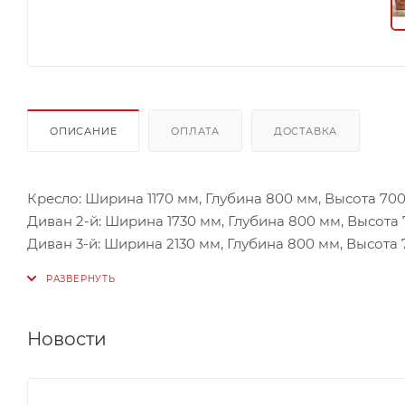
ОПИСАНИЕ
ОПЛАТА
ДОСТАВКА
Кресло: Ширина 1170 мм, Глубина 800 мм, Высота 70
Диван 2-й: Ширина 1730 мм, Глубина 800 мм, Высота
Диван 3-й: Ширина 2130 мм, Глубина 800 мм, Высота
Достижение наибольшего комфорта - пожалуй важне
мягкой мебели. Отличным выбором станет современн
продумано все до мелочей для обеспечения максим
Новости
Мягкая мебель позволяет расположиться с комфорт
позволяет не занимать много места в помещении.