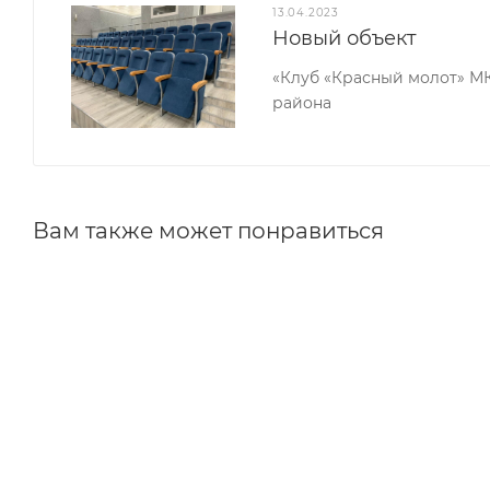
13.04.2023
Выбрать диван для зоны отдыха Брейвуд выгодно 
Новый объект
· диван изготовлен из высококачественных мате
«Клуб «Красный молот» М
района
· грамотная сборка с соблюдением всех требова
· надежность и прочность конструкции;
Вам также может понравиться
· удобство в использовании;
· эргономичная форма;
· оригинальный дизайн;
· красивая расцветка.
Предлагаемая модель идеально впишется в интерьер
о сделанном выборе.