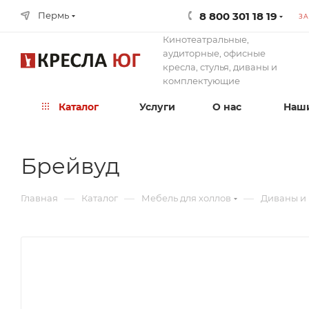
8 800 301 18 19
Пермь
ЗА
Кинотеатральные,
аудиторные, офисные
кресла, стулья, диваны и
комплектующие
Каталог
Услуги
О нас
Наши
Брейвуд
—
—
—
Главная
Каталог
Мебель для холлов
Диваны и