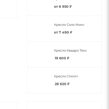
от
6 950 ₽
Кресло Соло Микс
от
7 490 ₽
Кресло Квадро Текс
19 600
₽
сь и без
Кресло Стилл+
и
26 620
₽
я