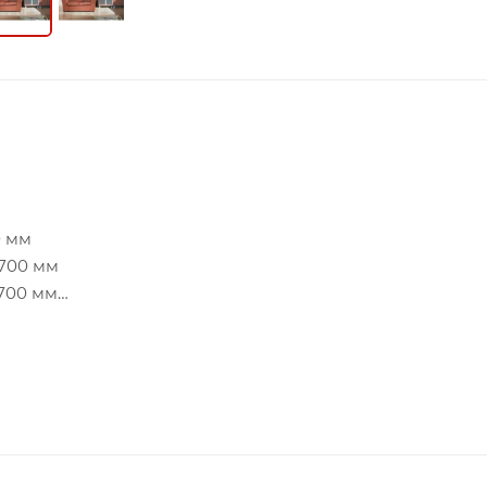
0 мм
 700 мм
 700 мм
йшая задача в оформлении зоны для отдыха. Не обойти
ый диван для зоны отдыха Брейвуд . В его конструкци
ального удобства при пользовании.
ом и приятно провести время. Продуманная конструкци