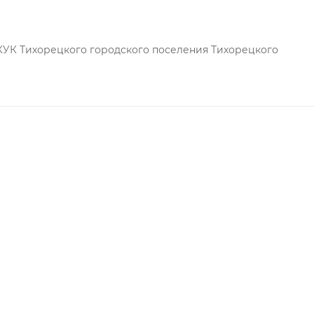
по следующим причинам:
риалов;
КУК Тихорецкого городского поселения Тихорецкого
ний;
, сможет привнести в него уют, благодаря чему Вы не п